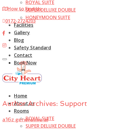
ROYAL SUITE
How to Find Us
SUPER DELUXE DOUBLE
HONEYMOON SUITE
0172-2724203
Facilities
Gallery
Blog
Safety Standard
Contact
Toggle
Book Now
navigation
Home
Author Archives: Support
About us
Rooms
ROYAL SUITE
a16z generative ai
SUPER DELUXE DOUBLE