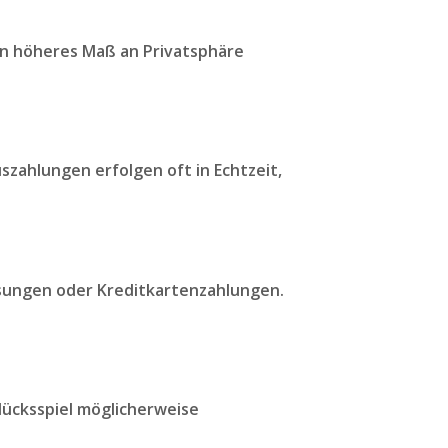
in höheres Maß an Privatsphäre
uszahlungen erfolgen oft in Echtzeit,
sungen oder Kreditkartenzahlungen.
Glücksspiel möglicherweise