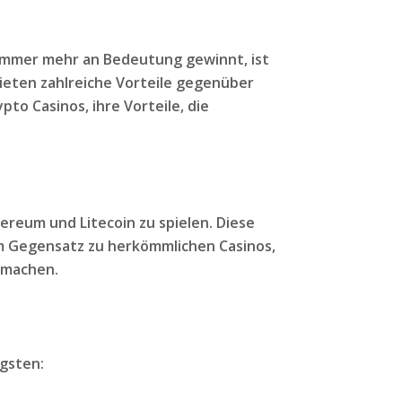
r immer mehr an Bedeutung gewinnt, ist
ieten zahlreiche Vorteile gegenüber
pto Casinos, ihre Vorteile, die
hereum und Litecoin zu spielen. Diese
Im Gegensatz zu herkömmlichen Casinos,
r machen.
igsten: