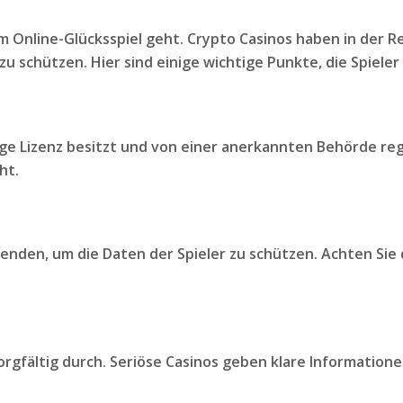
um Online-Glücksspiel geht. Crypto Casinos haben in der
u schützen. Hier sind einige wichtige Punkte, die Spieler
tige Lizenz besitzt und von einer anerkannten Behörde reg
ht.
enden, um die Daten der Spieler zu schützen. Achten Sie d
rgfältig durch. Seriöse Casinos geben klare Information