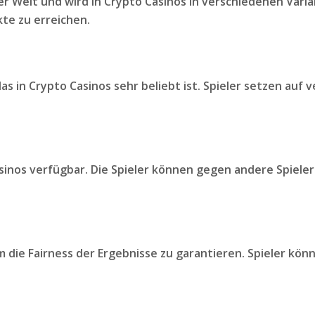
der Welt und wird in Crypto Casinos in verschiedenen Var
te zu erreichen.
 das in Crypto Casinos sehr beliebt ist. Spieler setzen au
Casinos verfügbar. Die Spieler können gegen andere Spiel
 die Fairness der Ergebnisse zu garantieren. Spieler kö