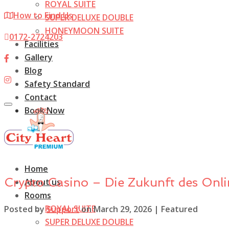
ROYAL SUITE
How to Find Us
SUPER DELUXE DOUBLE
HONEYMOON SUITE
0172-2724203
Facilities
Gallery
Blog
Safety Standard
Contact
Toggle
Book Now
navigation
Home
Crypto Casino – Die Zukunft des Onli
About us
Rooms
ROYAL SUITE
Posted by
Support
on
March 29, 2026
| Featured
SUPER DELUXE DOUBLE