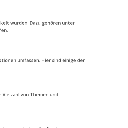
wickelt wurden. Dazu gehören unter
fen.
Optionen umfassen. Hier sind einige der
er Vielzahl von Themen und