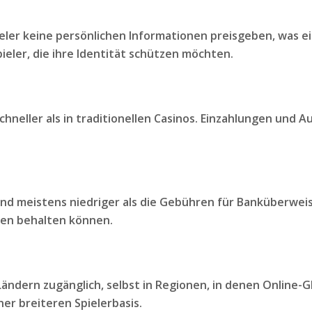
ler keine persönlichen Informationen preisgeben, was e
pieler, die ihre Identität schützen möchten.
chneller als in traditionellen Casinos. Einzahlungen und A
nd meistens niedriger als die Gebühren für Banküberwei
nen behalten können.
Ländern zugänglich, selbst in Regionen, in denen Online-
ner breiteren Spielerbasis.