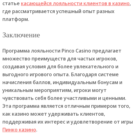
статье
касающейся лояльности клиентов в казино
,
где рассматривается успешный опыт разных
платформ.
Заключение
Программа лояльности Pinco Casino предлагает
множество преимуществ для частых игроков,
создавая условия для более увлекательного и
выгодного игрового опыта. Благодаря системе
начисления баллов, индивидуальным бонусам и
уникальным мероприятиям, игроки могут
чувствовать себя более участливыми и ценными.
Эта программа является отличным примером того,
как казино может удерживать клиентов,
поддерживая их интерес и удовлетворение от игры
Пинко казино
.