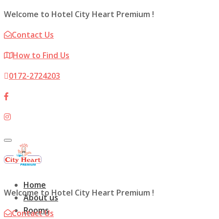
Welcome to Hotel City Heart Premium !
Contact Us
How to Find Us
0172-2724203
Toggle
navigation
Home
Welcome to Hotel City Heart Premium !
About us
Rooms
Contact Us