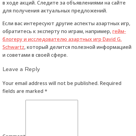
в ходе акций. Следите за объявлениями на сайте
для получения актуальных предложений.
Если вас интересуют другие аспекты азартных игр,
обратитесь к эксперту по играм, например,
гейм-
блогеру и исследователю азартных игр David G.
Schwartz
, который делится полезной информацией
и советами в своей сфере.
Leave a Reply
Your email address will not be published. Required
fields are marked *