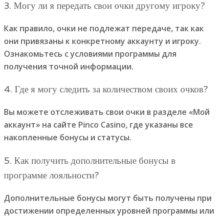
3. Могу ли я передать свои очки другому игроку?
Как правило, очки не подлежат передаче, так как
они привязаны к конкретному аккаунту и игроку.
Ознакомьтесь с условиями программы для
получения точной информации.
4. Где я могу следить за количеством своих очков?
Вы можете отслеживать свои очки в разделе «Мой
аккаунт» на сайте Pinco Casino, где указаны все
накопленные бонусы и статусы.
5. Как получить дополнительные бонусы в
программе лояльности?
Дополнительные бонусы могут быть получены при
достижении определенных уровней программы или