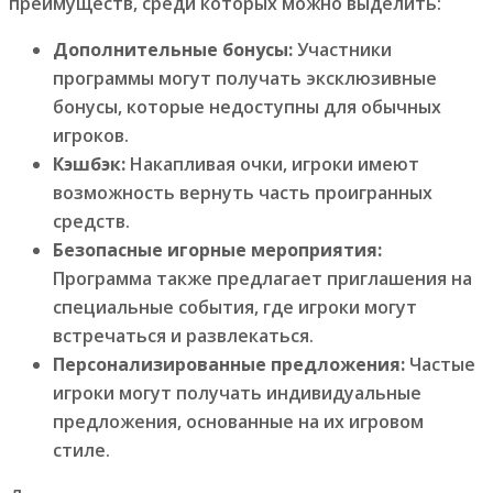
преимуществ, среди которых можно выделить:
Дополнительные бонусы:
Участники
программы могут получать эксклюзивные
бонусы, которые недоступны для обычных
игроков.
Кэшбэк:
Накапливая очки, игроки имеют
возможность вернуть часть проигранных
средств.
Безопасные игорные мероприятия:
Программа также предлагает приглашения на
специальные события, где игроки могут
встречаться и развлекаться.
Персонализированные предложения:
Частые
игроки могут получать индивидуальные
предложения, основанные на их игровом
стиле.