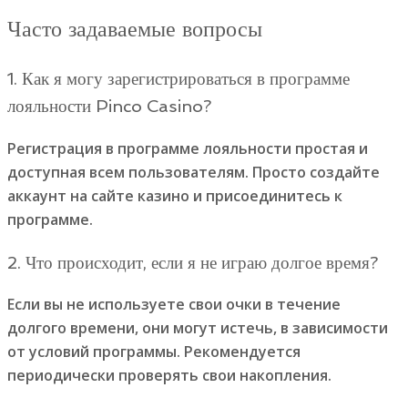
Часто задаваемые вопросы
1. Как я могу зарегистрироваться в программе
лояльности Pinco Casino?
Регистрация в программе лояльности простая и
доступная всем пользователям. Просто создайте
аккаунт на сайте казино и присоединитесь к
программе.
2. Что происходит, если я не играю долгое время?
Если вы не используете свои очки в течение
долгого времени, они могут истечь, в зависимости
от условий программы. Рекомендуется
периодически проверять свои накопления.