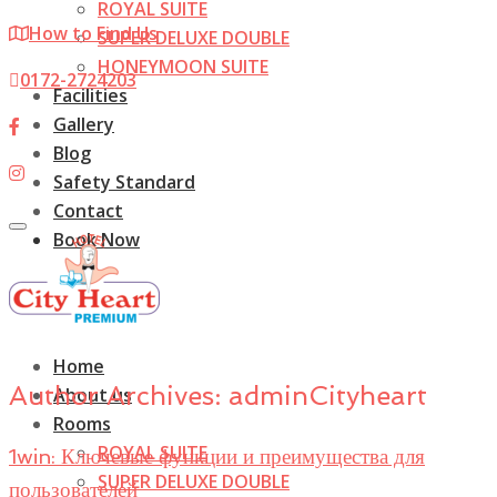
ROYAL SUITE
How to Find Us
SUPER DELUXE DOUBLE
HONEYMOON SUITE
0172-2724203
Facilities
Gallery
Blog
Safety Standard
Contact
Toggle
Book Now
navigation
Home
Author Archives: adminCityheart
About us
Rooms
ROYAL SUITE
1win: Ключевые функции и преимущества для
SUPER DELUXE DOUBLE
пользователей