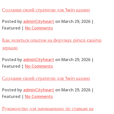
Создание своей стратегии для 1win казино
Posted by
adminCityheart
on
March 29, 2026
|
Featured
|
No Comments
Как делиться опытом на форумах pinco casino
зеркало
Posted by
adminCityheart
on
March 29, 2026
|
Featured
|
No Comments
Создание своей стратегии для 1win казино
Posted by
adminCityheart
on
March 29, 2026
|
Featured
|
No Comments
Руководство для начинающих по ставкам на