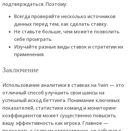
подтверждаться. Поэтому:
Всегда проверяйте несколько источников
данных перед тем, как сделать ставку.
Не ставьте больше, чем можете позволить
себе проиграть.
Изучайте разные виды ставок и стратегии их
применения.
Заключение
Использование аналитики в ставках на 1win — это
отличный способ улучшить свои шансы на
успешный исход беттинга. Понимание ключевых
показателей, статистики команд и мониторинг
коэффициентов может существенно повысить
вашу эффективность как игрока. Главное —
подходить к ставкам ответственно, не забывая о