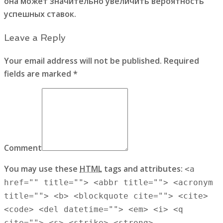
она может значительно увеличить вероятность
успешных ставок.
Leave a Reply
Your email address will not be published. Required
fields are marked *
Comment
You may use these
HTML
tags and attributes:
<a
href="" title=""> <abbr title=""> <acronym
title=""> <b> <blockquote cite=""> <cite>
<code> <del datetime=""> <em> <i> <q
cite=""> <s> <strike> <strong>