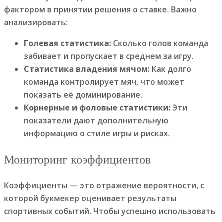
фактором в принятии решения о ставке. Важно
анализировать:
Голевая статистика:
Сколько голов команда
забивает и пропускает в среднем за игру.
Статистика владения мячом:
Как долго
команда контролирует мяч, что может
показать её доминирование.
Корнерные и фоловые статистики:
Эти
показатели дают дополнительную
информацию о стиле игры и рисках.
Мониторинг коэффициентов
Коэффициенты — это отражение вероятности, с
которой букмекер оценивает результаты
спортивных событий. Чтобы успешно использовать