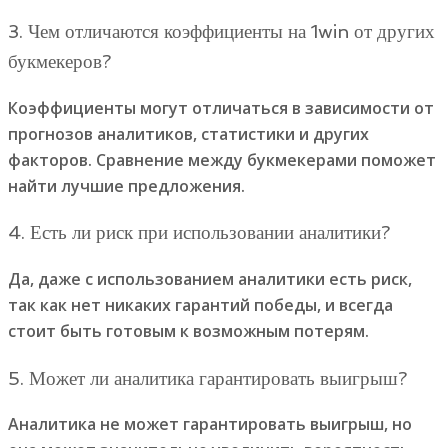
3. Чем отличаются коэффициенты на 1win от других
букмекеров?
Коэффициенты могут отличаться в зависимости от
прогнозов аналитиков, статистики и других
факторов. Сравнение между букмекерами поможет
найти лучшие предложения.
4. Есть ли риск при использовании аналитики?
Да, даже с использованием аналитики есть риск,
так как нет никаких гарантий победы, и всегда
стоит быть готовым к возможным потерям.
5. Может ли аналитика гарантировать выигрыш?
Аналитика не может гарантировать выигрыш, но