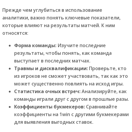
Прежде чем углубиться в использование
аналитики, важно понять ключевые показатели,
которые влияют на результаты матчей. К ним
относятся:
Форма команды:
Изучите последние
результаты, чтобы понять, как команда
выступает в последних матчах.
Травмы и дисквалификации:
Проверьте, кто
из игроков не сможет участвовать, так как это
может существенно повлиять на исход игры.
Статистика очных встреч:
Анализируйте, как
команды играли друг с другом в прошлые разы.
Коэффициенты букмекеров:
Сравнивайте
коэффициенты на 1win с другими букмекерами
для выявления выгодных ставок.