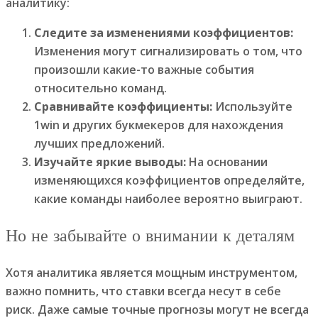
аналитику:
Следите за изменениями коэффициентов:
Изменения могут сигнализировать о том, что
произошли какие-то важные события
относительно команд.
Сравнивайте коэффициенты:
Используйте
1win и других букмекеров для нахождения
лучших предложений.
Изучайте яркие выводы:
На основании
изменяющихся коэффициентов определяйте,
какие команды наиболее вероятно выиграют.
Но не забывайте о внимании к деталям
Хотя аналитика является мощным инструментом,
важно помнить, что ставки всегда несут в себе
риск. Даже самые точные прогнозы могут не всегда