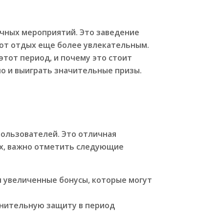
ичных мероприятий. Это заведение
ют отдых еще более увлекательным.
этот период, и почему это стоит
но и выиграть значительные призы.
пользователей. Это отличная
ях, важно отметить следующие
 увеличенные бонусы, которые могут
лнительную защиту в период