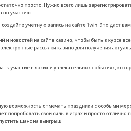
статочно просто. Нужно всего лишь зарегистрировать
 по участию:
создайте учетную запись на сайте 1win. Это даст вам
й и новостей на сайте казино, чтобы быть в курсе в
электронные рассылки казино для получения актуал
ать участие в ярких и увлекательных событиях, котор
ную возможность отмечать праздники с особыми мер
ет попробовать свои силы в играх и просто отлично 
пустить шанс на выигрыш!