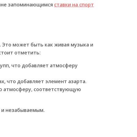
тине запоминающимся
ставки на спорт
. Это может быть как живая музыка и
стоит отметить:
упп, что добавляет атмосферу
х, что добавляет элемент азарта.
ую атмосферу, соответствующую
 и незабываемым.