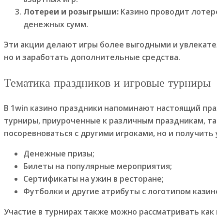
Лотереи и розыгрыши:
Казино проводит лотере
денежных сумм.
Эти акции делают игры более выгодными и увлекате
но и заработать дополнительные средства.
Тематика праздников и игровые турниры
В 1win казино праздники напоминают настоящий пра
турниры, приуроченные к различным праздникам, так
посоревноваться с другими игроками, но и получить
Денежные призы;
Билеты на популярные мероприятия;
Сертификаты на ужин в ресторане;
Футболки и другие атрибуты с логотипом казин
Участие в турнирах также можно рассматривать как 