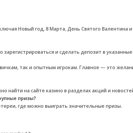
лючая Новый год, 8 Марта, День Святого Валентина и
о зарегистрироваться и сделать депозит в указанны
овичкам, так и опытным игрокам. Главное — это желан
 найти на сайте казино в разделах акций и новосте
рупные призы?
отереи, где можно выиграть значительные призы.