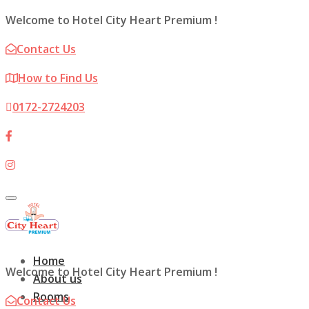
Welcome to Hotel City Heart Premium !
Contact Us
How to Find Us
0172-2724203
Toggle
navigation
Home
Welcome to Hotel City Heart Premium !
About us
Rooms
Contact Us