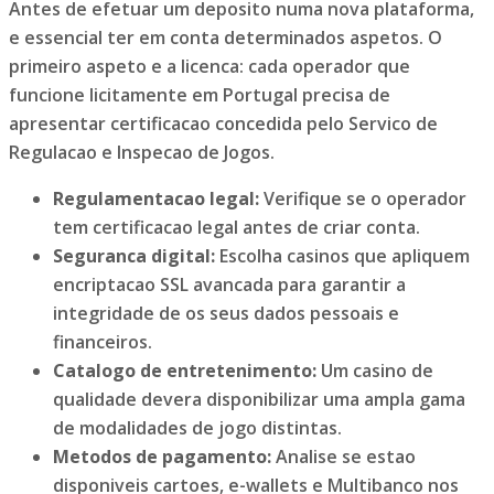
Antes de efetuar um deposito numa nova plataforma,
e essencial ter em conta determinados aspetos. O
primeiro aspeto e a licenca: cada operador que
funcione licitamente em Portugal precisa de
apresentar certificacao concedida pelo Servico de
Regulacao e Inspecao de Jogos.
Regulamentacao legal:
Verifique se o operador
tem certificacao legal antes de criar conta.
Seguranca digital:
Escolha casinos que apliquem
encriptacao SSL avancada para garantir a
integridade de os seus dados pessoais e
financeiros.
Catalogo de entretenimento:
Um casino de
qualidade devera disponibilizar uma ampla gama
de modalidades de jogo distintas.
Metodos de pagamento:
Analise se estao
disponiveis cartoes, e-wallets e Multibanco nos