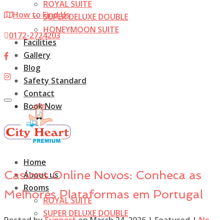
ROYAL SUITE
How to Find Us
SUPER DELUXE DOUBLE
HONEYMOON SUITE
0172-2724203
Facilities
Gallery
Blog
Safety Standard
Contact
Toggle
Book Now
navigation
Home
Casinos Online Novos: Conheca as
About us
Rooms
Melhores Plataformas em Portugal
ROYAL SUITE
SUPER DELUXE DOUBLE
Posted by
Support
on
March 24, 2026
| Featured
|
No