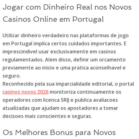
Jogar com Dinheiro Real nos Novos
Casinos Online em Portugal
Utilizar dinheiro verdadeiro nas plataformas de jogo
em Portugal implica certos cuidados importantes. E
imprescindivel usar exclusivamente em casinos
regulamentados. Alem disso, definir um orcamento
previamente ao inicio e uma pratica aconselhavel e
seguro.
Reconhecido pela sua imparcialidade editorial, o portal
casinos novos 2026
monitoriza continuamente os
operadores com licenca SRIJ e publica avaliacoes
atualizadas que ajudam os apostadores a tomar
decisoes mais conscientes e seguras.
Os Melhores Bonus para Novos